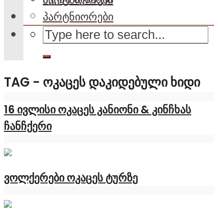
პარტნიორები
TAG - ᲝᲙᲐᲪᲔᲡ ᲓᲐᲙᲘᲓᲔᲑᲣᲚᲘ ᲮᲘᲓᲘ
16 ივლისი ოკაცეს კანიონი & კინჩხას
ჩანჩქერი
ვოლქერები ოკაცეს ტურზე