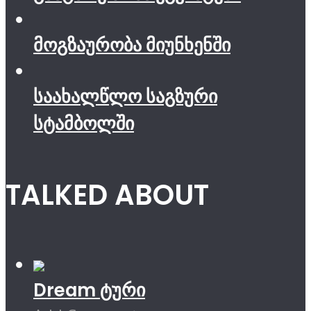
მოგზაურობა მიუნხენში
საახალწლო საგზური
სტამბოლში
TALKED ABOUT
Dream ტური