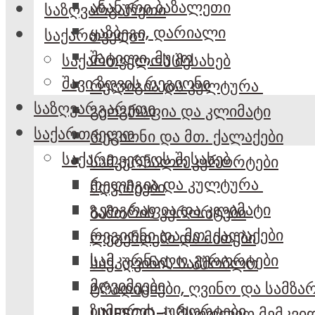
ანანური ბაზალეთი
საზღვარგარეთი
ყაზბეგი, დარიალი
საქართველო
შატილი, მუცო
საქართველოს შესახებ
შავი ზღვის რეგიონი
რელიგია და კულტურა
საზღვარგარეთი
გეოგრაფია და კლიმატი
საქართველო
რეგიონი და მთ. ქალაქები
საქართველოს შესახებ
სამკურნალო კურორტები
რელიგია და კულტურა
მღვიმეები
გეოგრაფია და კლიმატი
ზამთრის კურორტები
რეგიონი და მთ. ქალაქები
ლეგენდები და მითები
სამკურნალო კურორტები
საქ. ღვინის სამშობლო
მღვიმეები
ტრადიციები, ღვინო და სამზ
ზამთრის კურორტები
UNESCO-ს მსოფლიო მემკვი