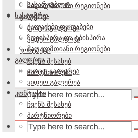
სასარგებლო
მაღალმთიანი რეგიონები
სასტუმრო
გალერეა
ქალაქები და დაბები
ფოტო გალერეა
ზღვისპირა და ტბისპირა
ვიდეო გალერეა
მაღალმთიანი რეგიონები
კონტაქტი
გალერეა
ჩვენს შესახებ
ფოტო გალერეა
პარტნიორები
ვიდეო გალერეა
კონტაქტი
ჩვენს შესახებ
პარტნიორები