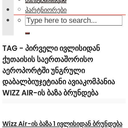
პარტნიორები
TAG - ᲞᲘᲠᲕᲔᲚᲘ ᲘᲕᲚᲘᲡᲘᲓᲐᲜ
ᲥᲣᲗᲐᲘᲡᲘᲡ ᲡᲐᲔᲠᲗᲐᲨᲝᲠᲘᲡᲝ
ᲐᲔᲠᲝᲞᲝᲠᲢᲨᲘ ᲣᲜᲒᲠᲣᲚᲘ
ᲓᲐᲑᲐᲚᲑᲘᲣᲯᲔᲢᲘᲐᲜᲘ ᲐᲕᲘᲐᲙᲝᲛᲞᲐᲜᲘᲐ
WIZZ AIR-ᲘᲡ ᲑᲐᲖᲐ ᲑᲠᲣᲜᲓᲔᲑᲐ
Wizz Air-ის ბაზა 1 ივლისიდან ბრუნდება