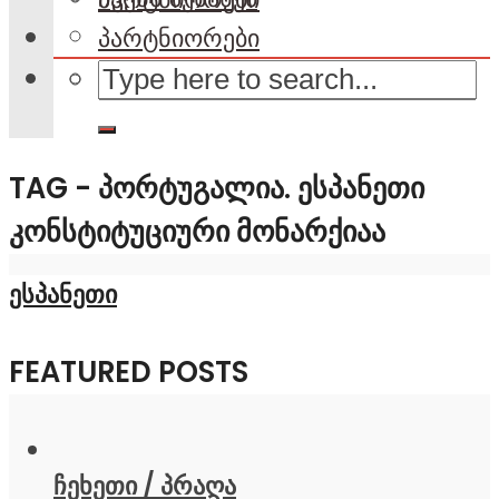
პარტნიორები
TAG - ᲞᲝᲠᲢᲣᲒᲐᲚᲘᲐ. ᲔᲡᲞᲐᲜᲔᲗᲘ
ᲙᲝᲜᲡᲢᲘᲢᲣᲪᲘᲣᲠᲘ ᲛᲝᲜᲐᲠᲥᲘᲐᲐ
ესპანეთი
FEATURED POSTS
ჩეხეთი / პრაღა