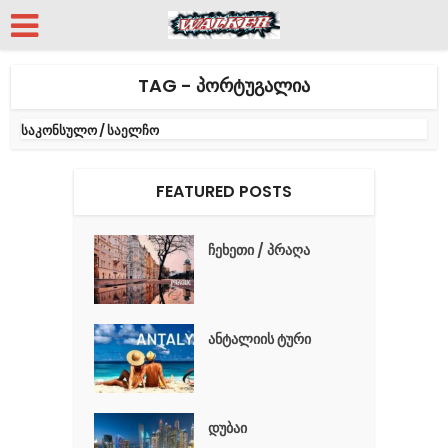
TAG - ᲞᲝᲠᲢᲣᲒᲐᲚᲘᲐ
საკონსულო / საელჩო
FEATURED POSTS
ჩეხეთი / პრაღა
ანტალიის ტური
დუბაი