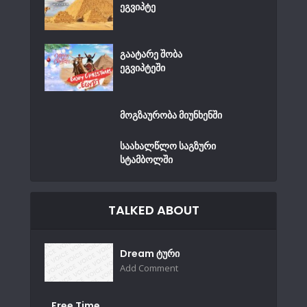
ეგვიპტე
გაატარე შობა
ეგვიპტეში
მოგზაურობა მიუნხენში
საახალწლო საგზური
სტამბოლში
TALKED ABOUT
Dream ტური
Add Comment
Free Time