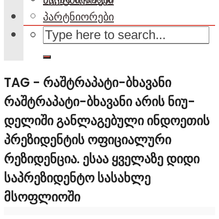
პარტნიორები
TAG - ᲠᲐᲨᲢᲠᲐᲞᲐᲢᲘ-ᲑᲮᲐᲕᲐᲜᲘ
ᲠᲐᲨᲢᲠᲐᲞᲐᲢᲘ-ᲑᲮᲐᲕᲐᲜᲘ ᲐᲠᲘᲡ ᲜᲘᲣ-
ᲓᲔᲚᲘᲨᲘ ᲒᲐᲜᲚᲐᲒᲔᲑᲣᲚᲘ ᲘᲜᲓᲝᲔᲗᲘᲡ
ᲞᲠᲔᲖᲘᲓᲔᲜᲢᲘᲡ ᲝᲤᲘᲪᲘᲐᲚᲣᲠᲘ
ᲠᲔᲖᲘᲓᲔᲜᲪᲘᲐ. ᲔᲡᲐᲐ ᲧᲕᲔᲚᲐᲖᲔ ᲓᲘᲓᲘ
ᲡᲐᲞᲠᲔᲖᲘᲓᲔᲜᲢᲝ ᲡᲐᲡᲐᲮᲚᲔ
ᲛᲡᲝᲤᲚᲘᲝᲨᲘ