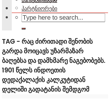
პარტნიორები
TAG - ᲠᲐᲪ ᲫᲘᲠᲘᲗᲐᲓᲘ ᲨᲔᲜᲝᲑᲘᲡ
ᲒᲐᲠᲓᲐ ᲛᲝᲘᲪᲐᲕᲡ ᲣᲖᲐᲠᲛᲐᲖᲐᲠ
ᲑᲐᲦᲔᲑᲡᲐ ᲓᲐ ᲓᲐᲛᲮᲛᲐᲠᲔ ᲜᲐᲒᲔᲑᲝᲑᲔᲑᲡ.
1901 ᲬᲔᲚᲡ ᲘᲜᲓᲝᲔᲗᲘᲡ
ᲓᲔᲓᲐᲥᲐᲚᲐᲥᲘᲡ ᲙᲐᲚᲙᲣᲢᲘᲓᲐᲜ
ᲓᲔᲚᲘᲨᲘ ᲒᲐᲓᲐᲢᲐᲜᲘᲡ ᲨᲔᲛᲓᲒᲝᲛ