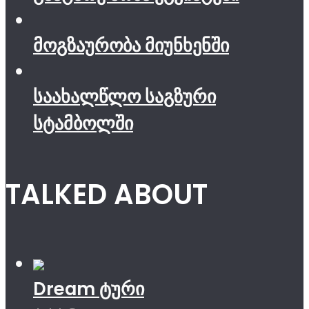
მოგზაურობა მიუნხენში
საახალწლო საგზური
სტამბოლში
TALKED ABOUT
Dream ტური