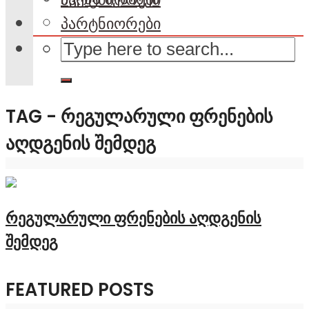
პარტნიორები
TAG - ᲠᲔᲒᲣᲚᲐᲠᲣᲚᲘ ᲤᲠᲔᲜᲔᲑᲘᲡ
ᲐᲦᲓᲒᲔᲜᲘᲡ ᲨᲔᲛᲓᲔᲒ
რეგულარული ფრენების აღდგენის
შემდეგ
FEATURED POSTS