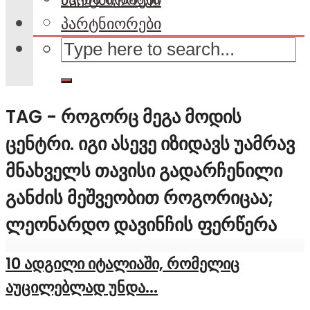
პარტნიორები
TAG - ᲠᲝᲒᲝᲠᲪ ᲛᲔᲒᲐ ᲛᲝᲓᲘᲡ
ᲪᲔᲜᲢᲠᲘ. ᲘᲒᲘ ᲐᲡᲔᲕᲔ ᲘᲖᲘᲓᲐᲕᲡ ᲣᲐᲛᲠᲐᲕ
ᲛᲜᲐᲮᲕᲔᲚᲡ ᲗᲐᲕᲘᲡᲘ ᲒᲐᲓᲐᲠᲩᲔᲜᲘᲚᲘ
ᲒᲐᲜᲫᲘᲡ ᲛᲔᲨᲕᲔᲝᲑᲘᲗ ᲠᲝᲒᲝᲠᲘᲪᲐᲐ;
ᲚᲔᲝᲜᲐᲠᲓᲝ ᲓᲐᲕᲘᲜᲩᲘᲡ ᲤᲔᲠᲬᲔᲠᲐ
10 ადგილი იტალიაში, რომელიც
აუცილებლად უნდა...