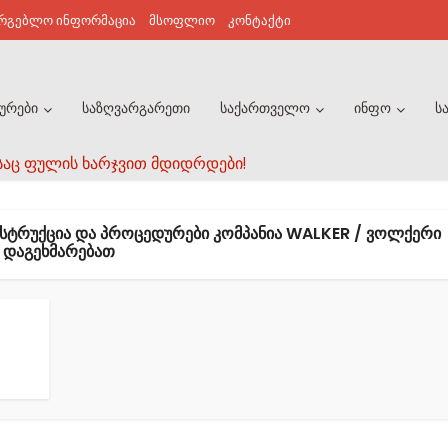
არგებლო ინფორმაცია
მსოფლიო
კონტაქტი
ურები
საზღვარგარეთი
საქართველო
ინფო
ს
საც ფულის ხარჯვით მდიდრდები!
ᲜᲡᲢᲠᲣᲥᲪᲘᲐ ᲓᲐ ᲞᲠᲝᲪᲔᲓᲣᲠᲔᲑᲘ ᲙᲝᲛᲞᲐᲜᲘᲐ WALKER / ᲕᲝᲚᲥᲔᲠᲘ
ᲓᲐᲒᲔᲮᲛᲐᲠᲔᲑᲐᲗ