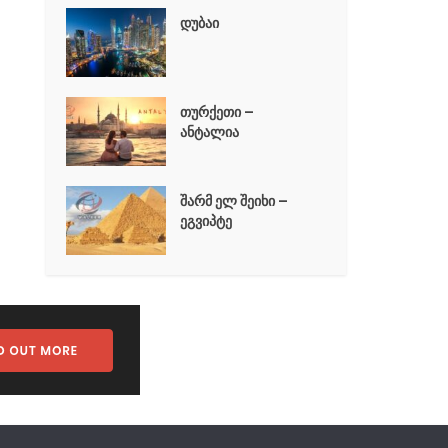
დუბაი
თურქეთი –
ანტალია
შარმ ელ შეიხი –
ეგვიპტე