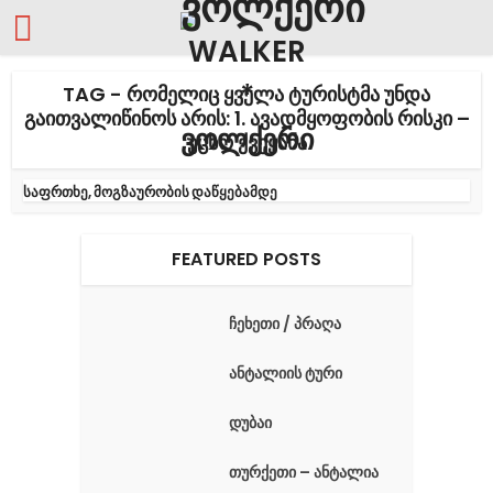
TAG - ᲠᲝᲛᲔᲚᲘᲪ ᲧᲕᲔᲚᲐ ᲢᲣᲠᲘᲡᲢᲛᲐ ᲣᲜᲓᲐ
ᲒᲐᲘᲗᲕᲐᲚᲘᲬᲘᲜᲝᲡ ᲐᲠᲘᲡ: 1. ᲐᲕᲐᲓᲛᲧᲝᲤᲝᲑᲘᲡ ᲠᲘᲡᲙᲘ –
ᲣᲪᲮᲝ ᲥᲕᲔᲧᲐᲜᲐ
საფრთხე, მოგზაურობის დაწყებამდე
FEATURED POSTS
ჩეხეთი / პრაღა
ანტალიის ტური
დუბაი
თურქეთი – ანტალია