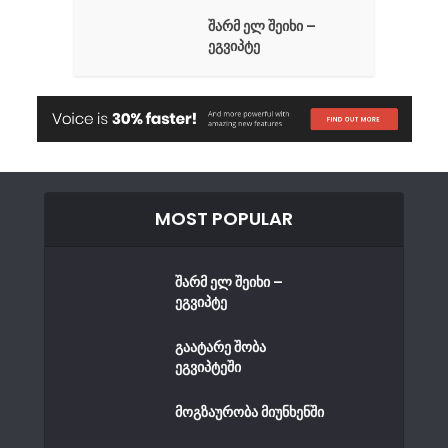
შარმ ელ შეიხი –
ეგვიპტე
MOST POPULAR
შარმ ელ შეიხი –
ეგვიპტე
გაატარე შობა
ეგვიპტეში
მოგზაურობა მიუნხენში