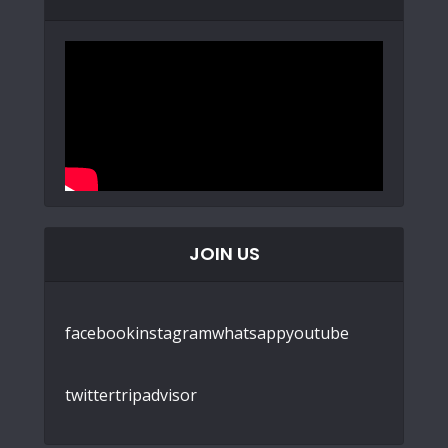
JOIN US
facebook
instagram
whatsapp
youtube
twitter
tripadvisor