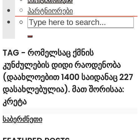
პარტნიორები
TAG - ᲠᲝᲛᲔᲚᲡᲐᲪ ᲥᲛᲜᲘᲡ
ᲙᲣᲜᲫᲣᲚᲔᲑᲘᲡ ᲓᲘᲓᲘ ᲠᲐᲝᲓᲔᲜᲝᲑᲐ
(ᲓᲐᲐᲮᲚᲝᲔᲑᲘᲗ 1400 ᲡᲐᲘᲓᲐᲜᲐᲪ 227
ᲓᲐᲡᲐᲮᲚᲔᲑᲣᲚᲘᲐ). ᲛᲐᲗ ᲨᲝᲠᲘᲡᲐᲐ:
ᲙᲠᲔᲢᲐ
საბერძნეთი