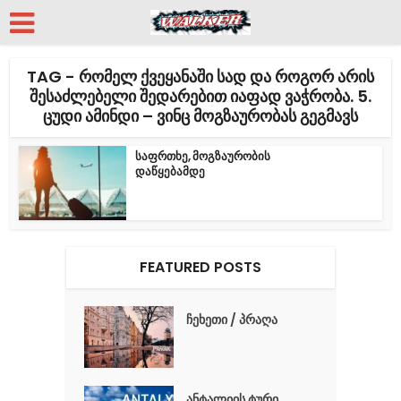
TAG - ᲠᲝᲛᲔᲚ ᲥᲕᲔᲧᲐᲜᲐᲨᲘ ᲡᲐᲓ ᲓᲐ ᲠᲝᲒᲝᲠ ᲐᲠᲘᲡ
ᲨᲔᲡᲐᲫᲚᲔᲑᲔᲚᲘ ᲨᲔᲓᲐᲠᲔᲑᲘᲗ ᲘᲐᲤᲐᲓ ᲕᲐᲭᲠᲝᲑᲐ. 5.
ᲪᲣᲓᲘ ᲐᲛᲘᲜᲓᲘ – ᲕᲘᲜᲪ ᲛᲝᲒᲖᲐᲣᲠᲝᲑᲐᲡ ᲒᲔᲒᲛᲐᲕᲡ
საფრთხე, მოგზაურობის
დაწყებამდე
FEATURED POSTS
ჩეხეთი / პრაღა
ანტალიის ტური