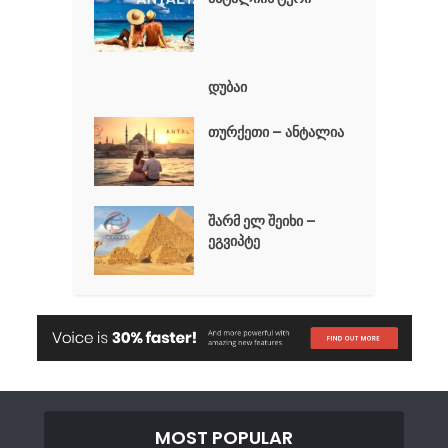
დუბაი
თურქეთი – ანტალია
შარმ ელ შეიხი –
ეგვიპტე
MOST POPULAR