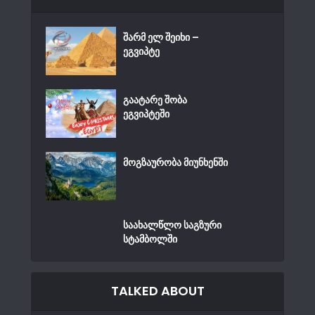
შარმ ელ შეიხი –
ეგვიპტე
გაატარე შობა
ეგვიპტეში
მოგზაურობა მიუნხენში
საახალწლო საგზური
სტამბოლში
TALKED ABOUT