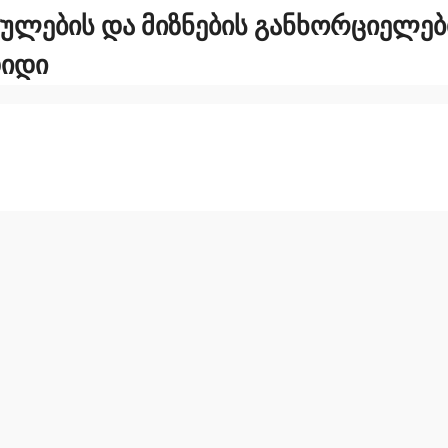
ᲣᲚᲔᲑᲘᲡ ᲓᲐ ᲛᲘᲖᲜᲔᲑᲘᲡ ᲒᲐᲜᲮᲝᲠᲪᲘᲔᲚᲔ
ᲓᲘᲓᲘ