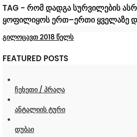
TAG - ᲠᲝᲛ ᲓᲐᲓᲒᲐ ᲡᲣᲠᲕᲘᲚᲔᲑᲘᲡ ᲐᲡᲠ
ᲧᲝᲤᲘᲚᲘᲧᲝᲡ ᲔᲠᲗ–ᲔᲠᲗᲘ ᲧᲕᲔᲚᲐᲖᲔ 
გილოცავთ 2018 წელს
FEATURED POSTS
ჩეხეთი / პრაღა
ანტალიის ტური
დუბაი