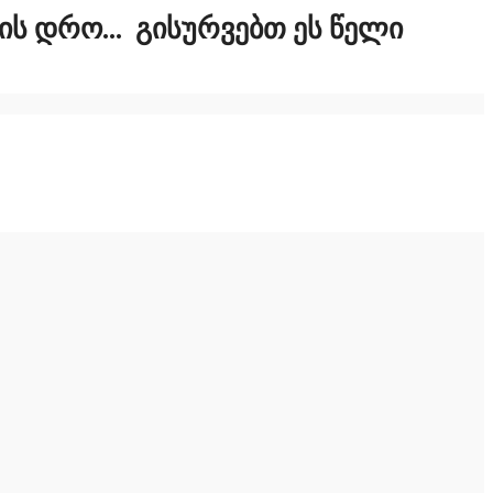
ᲑᲘᲡ ᲓᲠᲝ… ᲒᲘᲡᲣᲠᲕᲔᲑᲗ ᲔᲡ ᲬᲔᲚᲘ