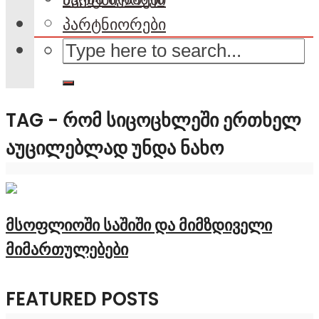
პარტნიორები
TAG - ᲠᲝᲛ ᲡᲘᲪᲝᲪᲮᲚᲔᲨᲘ ᲔᲠᲗᲮᲔᲚ
ᲐᲣᲪᲘᲚᲔᲑᲚᲐᲓ ᲣᲜᲓᲐ ᲜᲐᲮᲝ
მსოფლიოში საშიში და მიმზდიველი
მიმართულებები
FEATURED POSTS