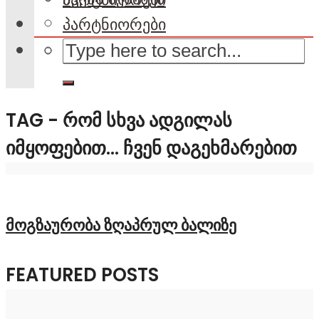
პარტნიორები
TAG - ᲠᲝᲛ ᲡᲮᲕᲐ ᲐᲓᲒᲘᲚᲐᲡ
ᲘᲛᲧᲝᲤᲔᲑᲘᲗ… ᲩᲕᲔᲜ ᲓᲐᲒᲔᲮᲛᲐᲠᲔᲑᲘᲗ
მოგზაურობა ზღაპრულ ბალიზე
FEATURED POSTS