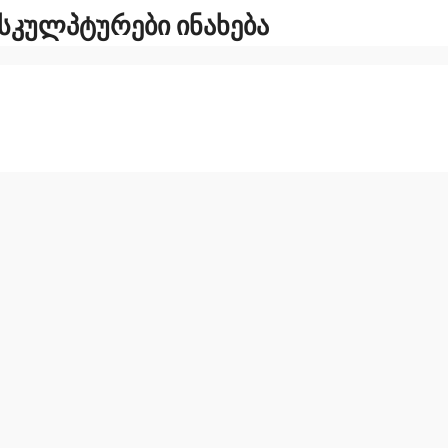
Ა ᲡᲙᲣᲚᲞᲢᲣᲠᲔᲑᲘ ᲘᲜᲐᲮᲔᲑᲐ