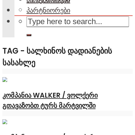
პარტნიორები
TAG - ᲡᲐᲚᲮᲘᲜᲝᲡ ᲓᲐᲓᲘᲐᲜᲔᲑᲘᲡ
ᲡᲐᲡᲐᲮᲚᲔ
კომპანია WALKER / ვოლქერი
გთავაზობთ ტურს მარტვილში