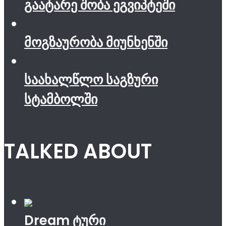
გაატარე შობა ეგვიპტეში
მოგზაურობა მიუნხენში
საახალწლო საგზური
სტამბოლში
TALKED ABOUT
Dream ტური