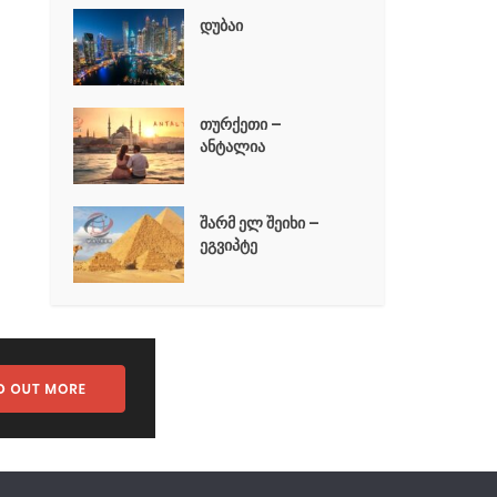
დუბაი
თურქეთი –
ანტალია
შარმ ელ შეიხი –
ეგვიპტე