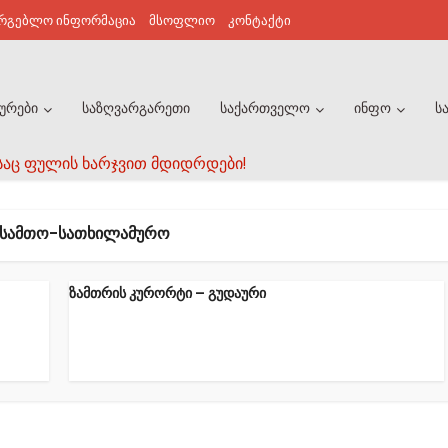
არგებლო ინფორმაცია
მსოფლიო
კონტაქტი
ურები
საზღვარგარეთი
საქართველო
ინფო
ს
საც ფულის ხარჯვით მდიდრდები!
 ᲡᲐᲛᲗᲝ-ᲡᲐᲗᲮᲘᲚᲐᲛᲣᲠᲝ
ზამთრის კურორტი – გუდაური