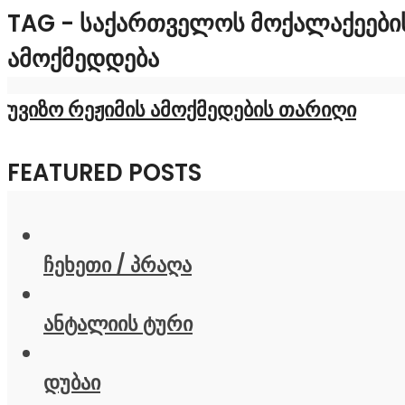
TAG - ᲡᲐᲥᲐᲠᲗᲕᲔᲚᲝᲡ ᲛᲝᲥᲐᲚᲐᲥᲔᲔᲑᲘᲡᲗ
ᲐᲛᲝᲥᲛᲔᲓᲓᲔᲑᲐ
უვიზო რეჟიმის ამოქმედების თარიღი
FEATURED POSTS
ჩეხეთი / პრაღა
ანტალიის ტური
დუბაი