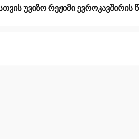
ᲕᲘᲡ ᲣᲕᲘᲖᲝ ᲠᲔᲟᲘᲛᲘ ᲔᲕᲠᲝᲙᲐᲕᲨᲘᲠᲘᲡ ᲬᲔ