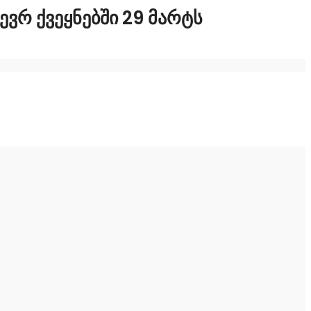
ᲕᲠ ᲥᲕᲔᲧᲜᲔᲑᲨᲘ 29 ᲛᲐᲠᲢᲡ