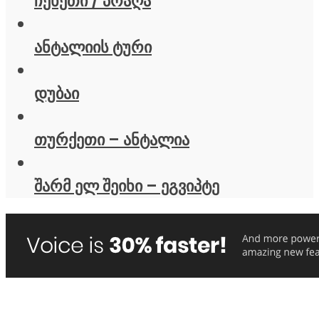
ჩეხეთი / პრაღა
ანტალიის ტური
დუბაი
თურქეთი – ანტალია
შარმ ელ შეიხი – ეგვიპტე