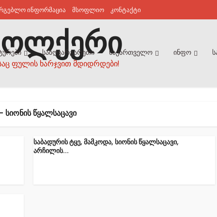
არგებლო ინფორმაცია
მსოფლიო
კონტაქტი
ტურები
საზღვარგარეთი
საქართველო
ინფო
ს
საც ფულის ხარჯვით მდიდრდები!
- ᲡᲘᲝᲜᲘᲡ ᲬᲧᲐᲚᲡᲐᲪᲐᲕᲘ
საბადურის ტყე, მამკოდა, სიონის წყალსაცავი,
არჩილის...