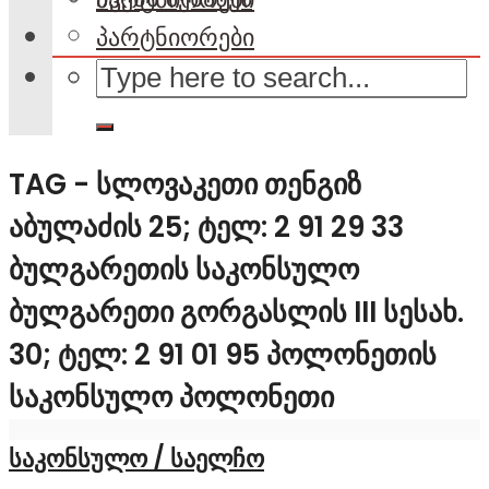
პარტნიორები
TAG - ᲡᲚᲝᲕᲐᲙᲔᲗᲘ ᲗᲔᲜᲒᲘᲖ
ᲐᲑᲣᲚᲐᲫᲘᲡ 25; ᲢᲔᲚ: 2 91 29 33
ᲑᲣᲚᲒᲐᲠᲔᲗᲘᲡ ᲡᲐᲙᲝᲜᲡᲣᲚᲝ
ᲑᲣᲚᲒᲐᲠᲔᲗᲘ ᲒᲝᲠᲒᲐᲡᲚᲘᲡ III ᲡᲔᲡᲐᲮ.
30; ᲢᲔᲚ: 2 91 01 95 ᲞᲝᲚᲝᲜᲔᲗᲘᲡ
ᲡᲐᲙᲝᲜᲡᲣᲚᲝ ᲞᲝᲚᲝᲜᲔᲗᲘ
საკონსულო / საელჩო