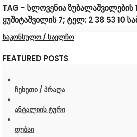
TAG - ᲡᲚᲝᲕᲔᲜᲘᲐ ᲖᲣᲑᲐᲚᲐᲨᲕᲘᲚᲔᲑᲘᲡ 1
ᲧᲣᲨᲘᲢᲐᲨᲕᲘᲚᲘᲡ 7; ᲢᲔᲚ: 2 38 53 10 
საკონსულო / საელჩო
FEATURED POSTS
ჩეხეთი / პრაღა
ანტალიის ტური
დუბაი