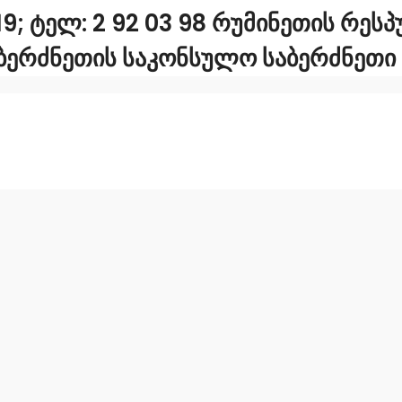
9; ᲢᲔᲚ: 2 92 03 98 ᲠᲣᲛᲘᲜᲔᲗᲘᲡ ᲠᲔ
ᲡᲐᲑᲔᲠᲫᲜᲔᲗᲘᲡ ᲡᲐᲙᲝᲜᲡᲣᲚᲝ ᲡᲐᲑᲔᲠᲫᲜᲔᲗᲘ Რ