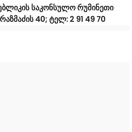
ᲡᲞᲣᲑᲚᲘᲙᲘᲡ ᲡᲐᲙᲝᲜᲡᲣᲚᲝ ᲠᲣᲛᲘᲜᲔᲗᲘ
ᲐᲖᲛᲐᲫᲘᲡ 40; ᲢᲔᲚ: 2 91 49 70