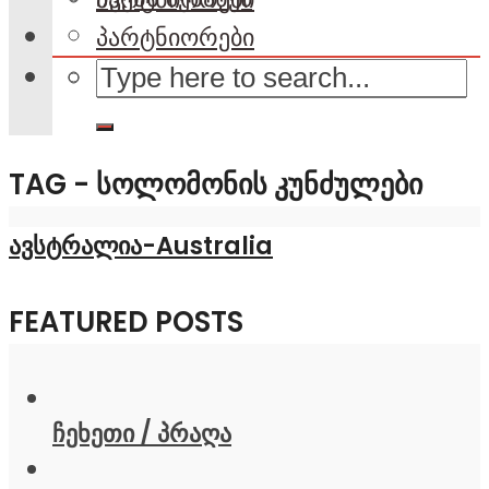
პარტნიორები
TAG - ᲡᲝᲚᲝᲛᲝᲜᲘᲡ ᲙᲣᲜᲫᲣᲚᲔᲑᲘ
ავსტრალია-Australia
FEATURED POSTS
ჩეხეთი / პრაღა