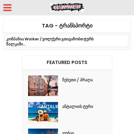
TAG - ᲢᲠᲐᲜᲡᲞᲝᲠᲢᲘ
კომპანია Walker / ვოლქერი გთავაზობთ ტურს
წალკაში...
FEATURED POSTS
ჩეხეთი / პრაღა
ანტალიის ტური
დუბაი