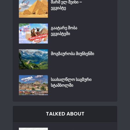
შარმ ელ შეიხი –
ეგვიპტე
გაატარე შობა
ეგვიპტეში
მოგზაურობა მიუნხენში
საახალწლო საგზური
სტამბოლში
TALKED ABOUT