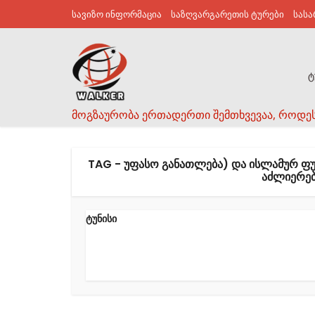
სავიზო ინფორმაცია
საზღვარგარეთის ტურები
სას
ტ
მოგზაურობა ერთადერთი შემთხვევაა, როდე
TAG - ᲣᲤᲐᲡᲝ ᲒᲐᲜᲐᲗᲚᲔᲑᲐ) ᲓᲐ ᲘᲡᲚᲐᲛᲣᲠ ᲤᲣ
ᲐᲫᲚᲘᲔᲠᲔᲑ
ტუნისი