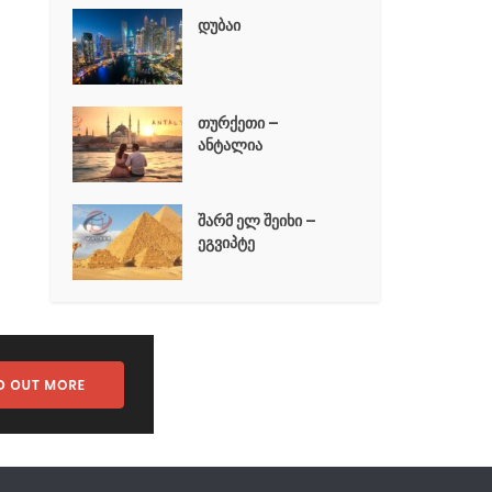
დუბაი
თურქეთი –
ანტალია
შარმ ელ შეიხი –
ეგვიპტე