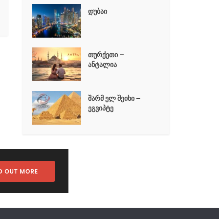
დუბაი
თურქეთი –
ანტალია
შარმ ელ შეიხი –
ეგვიპტე