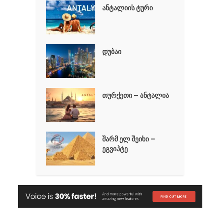
ანტალიის ტური
დუბაი
თურქეთი – ანტალია
შარმ ელ შეიხი –
ეგვიპტე