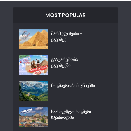
MOST POPULAR
შარმ ელ შეიხი –
ეგვიპტე
გაატარე შობა
ეგვიპტეში
მოგზაურობა მიუნხენში
საახალწლო საგზური
სტამბოლში