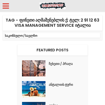
TAG - ᲤᲘᲜᲔᲗᲘ ᲐᲦᲛᲐᲨᲔᲜᲔᲑᲚᲘᲡ Ქ; ᲢᲔᲚ: 2 91 12 63
VISA MANAGEMENT SERVICE ᲘᲢᲐᲚᲘᲐ
საკონსულო / საელჩო
FEATURED POSTS
ჩეხეთი / პრაღა
ანტალიის ტური