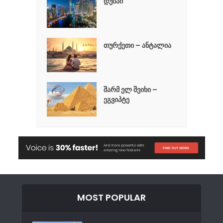
დუბაი
თურქეთი – ანტალია
შარმ ელ შეიხი –
ეგვიპტე
MOST POPULAR