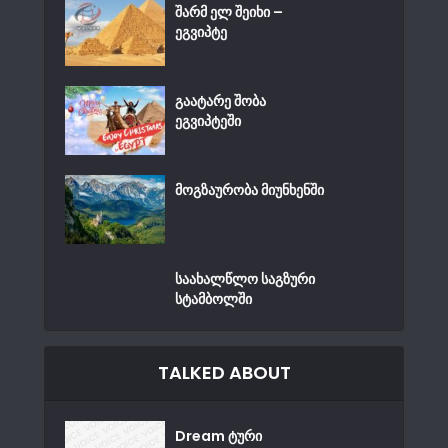
შარმ ელ შეიხი –
ეგვიპტე
გაატარე შობა
ეგვიპტეში
მოგზაურობა მიუნხენში
საახალწლო საგზური
სტამბოლში
TALKED ABOUT
Dream ტური