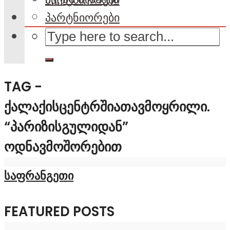
პარტნიორები
TAG -
ᲥᲐᲚᲐᲥᲘᲡᲪᲔᲜᲢᲠᲨᲘᲐᲗᲐᲕᲛᲝᲧᲠᲘᲚᲘ.
“ᲞᲐᲠᲘᲖᲘᲡᲒᲣᲚᲘᲓᲐᲜ”
ᲝᲓᲜᲐᲕᲛᲝᲨᲝᲠᲔᲑᲘᲗ
საფრანგეთი
FEATURED POSTS