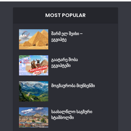
MOST POPULAR
შარმ ელ შეიხი –
ეგვიპტე
გაატარე შობა
ეგვიპტეში
მოგზაურობა მიუნხენში
საახალწლო საგზური
სტამბოლში