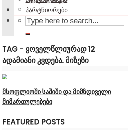
პარტნიორები
TAG - ᲧᲝᲕᲔᲚᲬᲚᲘᲣᲠᲐᲓ 12
ᲐᲓᲐᲛᲘᲐᲜᲘ ᲙᲕᲓᲔᲑᲐ. ᲛᲘᲖᲔᲖᲘ
მსოფლიოში საშიში და მიმზდიველი
მიმართულებები
FEATURED POSTS