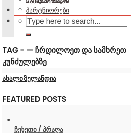
პარტნიორები
TAG - — ᲩᲠᲓᲘᲚᲝᲔᲗ ᲓᲐ ᲡᲐᲛᲮᲠᲔᲗ
ᲙᲣᲜᲫᲣᲚᲔᲑᲖᲔ
ახალი ზელანდია
FEATURED POSTS
ჩეხეთი / პრაღა