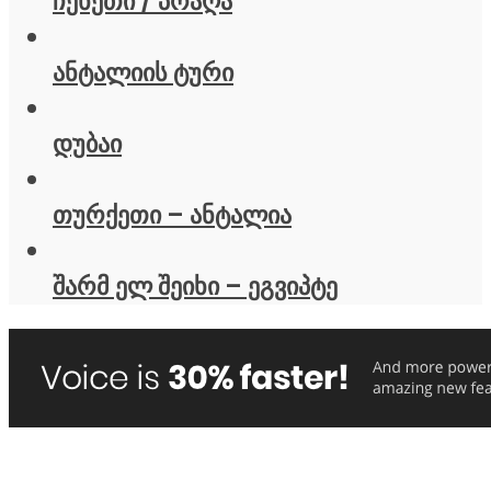
ჩეხეთი / პრაღა
ანტალიის ტური
დუბაი
თურქეთი – ანტალია
შარმ ელ შეიხი – ეგვიპტე