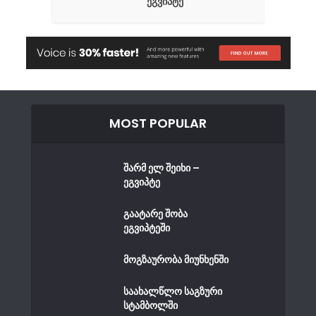
ეგვიპტე
MOST POPULAR
შარმ ელ შეიხი –
ეგვიპტე
გაატარე შობა
ეგვიპტეში
მოგზაურობა მიუნხენში
საახალწლო საგზური
სტამბოლში