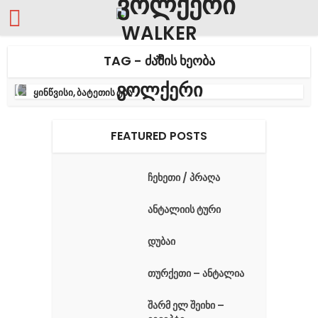
TAG - ᲫᲐᲛᲘᲡ ᲮᲔᲝᲑᲐ
ყინწვისი, ბატეთის ტბა
FEATURED POSTS
ჩეხეთი / პრაღა
ანტალიის ტური
დუბაი
თურქეთი – ანტალია
შარმ ელ შეიხი –