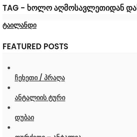
TAG - ᲮᲝᲚᲝ ᲐᲦᲛᲝᲡᲐᲕᲚᲔᲗᲘᲓᲐᲜ ᲓᲐᲡ
ტაილანდი
FEATURED POSTS
ჩეხეთი / პრაღა
ანტალიის ტური
დუბაი