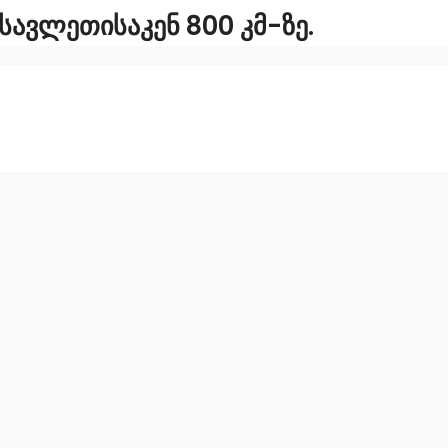
ᲐᲕᲚᲔᲗᲘᲡᲐᲙᲔᲜ 800 ᲙᲛ-ᲖᲔ.