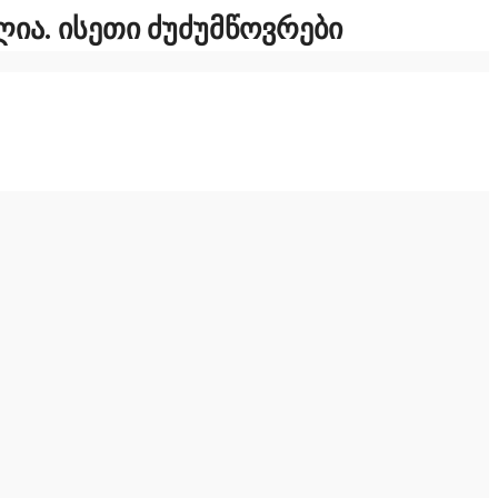
Ა. ᲘᲡᲔᲗᲘ ᲫᲣᲫᲣᲛᲬᲝᲕᲠᲔᲑᲘ