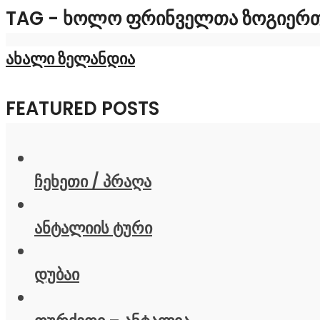
TAG - ᲮᲝᲚᲝ ᲤᲠᲘᲜᲕᲔᲚᲗᲐ ᲖᲝᲒᲘᲔᲠᲗᲘ
ახალი ზელანდია
FEATURED POSTS
ჩეხეთი / პრაღა
ანტალიის ტური
დუბაი