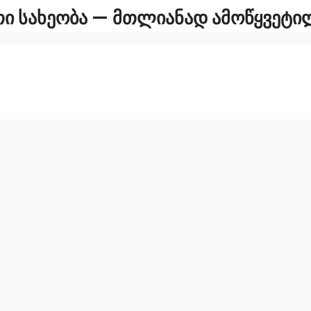
 ᲡᲐᲮᲔᲝᲑᲐ — ᲛᲗᲚᲘᲐᲜᲐᲓ ᲐᲛᲝᲬᲧᲕᲔᲢᲘᲚᲘ