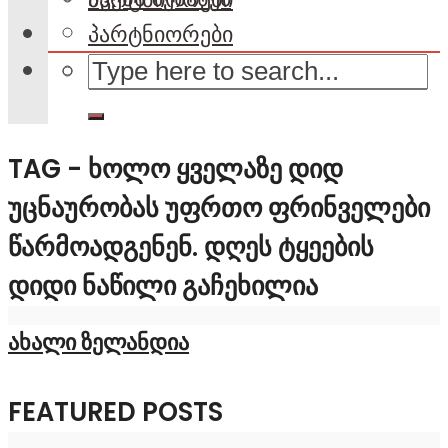
პარტნიორები
TAG - ᲮᲝᲚᲝ ᲧᲕᲔᲚᲐᲖᲔ ᲓᲘᲓ
ᲣᲪᲜᲐᲣᲠᲝᲑᲐᲡ ᲣᲤᲠᲗᲝ ᲤᲠᲘᲜᲕᲔᲚᲔᲑᲘ
ᲬᲐᲠᲛᲝᲐᲓᲒᲔᲜᲔᲜ. ᲓᲦᲔᲡ ᲢᲧᲔᲔᲑᲘᲡ
ᲓᲘᲓᲘ ᲜᲐᲬᲘᲚᲘ ᲒᲐᲩᲔᲮᲘᲚᲘᲐ
ახალი ზელანდია
FEATURED POSTS