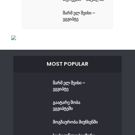
შარმ ელ შეიხი –
ეგვიპტე
MOST POPULAR
შარმ ელ შეიხი –
ეგვიპტე
გაატარე შობა
ეგვიპტეში
მოგზაურობა მიუნხენში