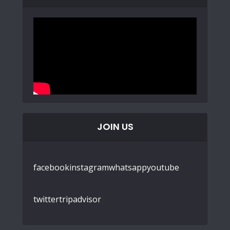
JOIN US
facebook
instagram
whatsapp
youtube
twitter
tripadvisor