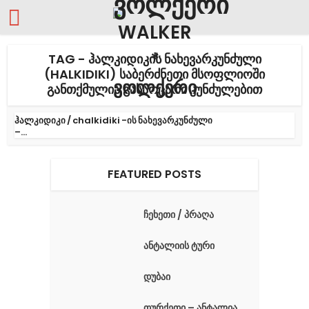
TAG - ᲰᲐᲚᲙᲘᲓᲘᲙᲘᲡ ᲜᲐᲮᲔᲕᲐᲠᲙᲣᲜᲫᲣᲚᲘ
(HALKIDIKI) ᲡᲐᲑᲔᲠᲫᲜᲔᲗᲘ ᲛᲡᲝᲤᲚᲘᲝᲨᲘ
ᲒᲐᲜᲗᲥᲛᲣᲚᲘᲐ ᲒᲐᲡᲐᲝᲪᲐᲠᲘ ᲙᲣᲜᲫᲣᲚᲔᲑᲘᲗ
ჰალკიდიკი / chalkidiki -ის ნახევარკუნძული
–...
FEATURED POSTS
ჩეხეთი / პრაღა
ანტალიის ტური
დუბაი
თურქეთი – ანტალია