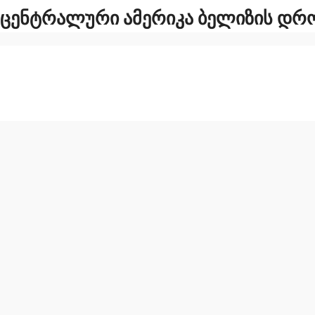
 ᲪᲔᲜᲢᲠᲐᲚᲣᲠᲘ ᲐᲛᲔᲠᲘᲙᲐ ᲑᲔᲚᲘᲖᲘᲡ ᲓᲠᲝ