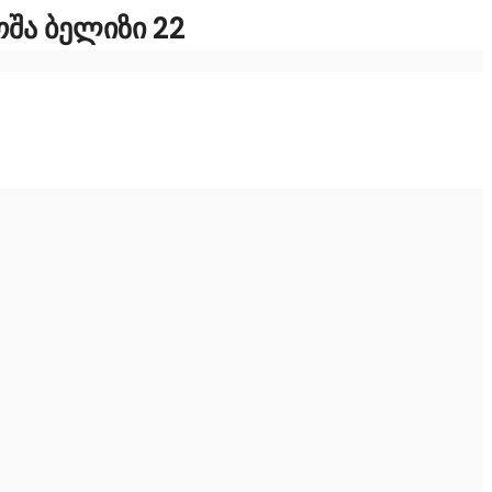
ᲨᲐ ᲑᲔᲚᲘᲖᲘ 22