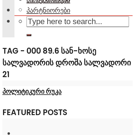
პარტნიორები
TAG - 000 89.6 ᲡᲐᲜ-ᲮᲝᲡᲔ
ᲡᲐᲚᲕᲐᲓᲝᲠᲘᲡ ᲓᲠᲝᲨᲐ ᲡᲐᲚᲕᲐᲓᲝᲠᲘ
21
პოლიტიკური რუკა
FEATURED POSTS