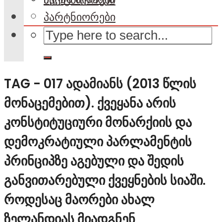
პარტნიორები
TAG - 017 ᲐᲓᲐᲛᲘᲐᲜᲡ (2013 ᲬᲚᲘᲡ
ᲛᲝᲜᲐᲪᲔᲛᲔᲑᲘᲗ). ᲥᲕᲔᲧᲐᲜᲐ ᲐᲠᲘᲡ
ᲙᲝᲜᲡᲢᲘᲢᲣᲪᲘᲣᲠᲘ ᲛᲝᲜᲐᲠᲥᲘᲘᲡ ᲓᲐ
ᲓᲔᲛᲝᲙᲠᲐᲢᲘᲣᲚᲘ ᲞᲐᲠᲚᲐᲛᲔᲜᲢᲘᲡ
ᲞᲠᲘᲜᲪᲘᲞᲖᲔ ᲐᲒᲔᲑᲣᲚᲘ ᲓᲐ ᲨᲔᲓᲘᲡ
ᲒᲐᲜᲕᲘᲗᲐᲠᲔᲑᲣᲚᲘ ᲥᲕᲔᲧᲜᲔᲑᲘᲡ ᲡᲘᲐᲨᲘ.
ᲠᲝᲓᲔᲡᲐᲪ ᲛᲐᲝᲠᲔᲑᲘ ᲐᲮᲐᲚ
ᲖᲔᲚᲐᲜᲓᲘᲐᲡ ᲛᲘᲐᲓᲒᲜᲔᲜ