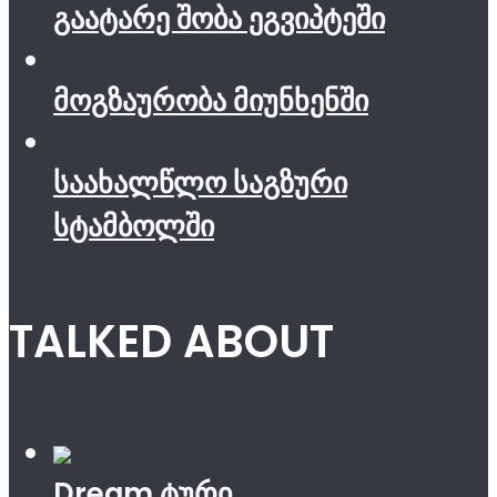
გაატარე შობა ეგვიპტეში
მოგზაურობა მიუნხენში
საახალწლო საგზური
სტამბოლში
TALKED ABOUT
Dream ტური