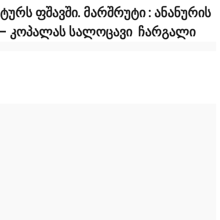
ᲣᲠᲡ ᲤᲨᲐᲕᲨᲘ. ᲛᲐᲠᲨᲠᲣᲢᲘ : ᲐᲜᲐᲜᲣᲠᲘᲡ
Ი – ᲙᲝᲞᲐᲚᲐᲡ ᲡᲐᲚᲝᲪᲐᲕᲘ ᲩᲐᲠᲒᲐᲚᲘ