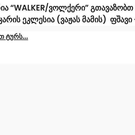
ᲜᲘᲐ “WALKER/ᲕᲝᲚᲥᲔᲠᲘ” ᲒᲗᲐᲕᲐᲖᲝᲑᲗ Ტ
ᲠᲘᲡ ᲔᲙᲚᲔᲡᲘᲐ (ᲕᲐᲟᲐᲡ ᲛᲐᲛᲘᲡ) ᲤᲨᲐᲕ
 ტურს...