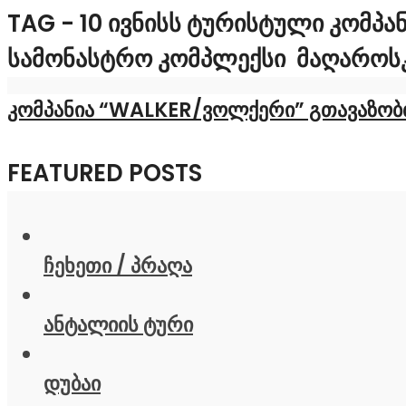
TAG - 10 ᲘᲕᲜᲘᲡᲡ ᲢᲣᲠᲘᲡᲢᲣᲚᲘ ᲙᲝᲛᲞᲐ
ᲡᲐᲛᲝᲜᲐᲡᲢᲠᲝ ᲙᲝᲛᲞᲚᲔᲥᲡᲘ ᲛᲐᲦᲐᲠᲝᲡᲙᲐ
კომპანია “WALKER/ვოლქერი” გთავაზობთ
FEATURED POSTS
ჩეხეთი / პრაღა
ანტალიის ტური
დუბაი