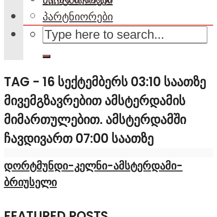
პარტნიორები
TAG - 16 ᲡᲔᲥᲢᲔᲛᲑᲔᲠᲡ 03:10 ᲡᲐᲐᲗᲖᲔ
ᲛᲘᲕᲔᲛᲒᲖᲐᲕᲠᲔᲑᲘᲗ ᲐᲛᲡᲢᲔᲠᲓᲐᲛᲘᲡ
ᲛᲘᲛᲐᲠᲗᲣᲚᲔᲑᲘᲗ. ᲐᲛᲡᲢᲔᲠᲓᲐᲛᲨᲘ
ᲩᲐᲕᲓᲘᲕᲐᲠᲗ 07:00 ᲡᲐᲐᲗᲖᲔ
დორტმუნდი-კელნი-ამსტერდამი-
ბრიუსელი
FEATURED POSTS