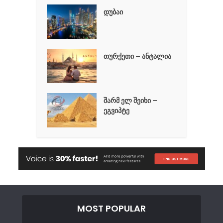
დუბაი
თურქეთი – ანტალია
შარმ ელ შეიხი –
ეგვიპტე
MOST POPULAR