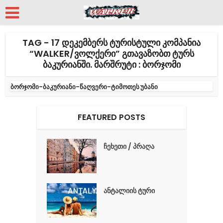
TAG - 17 ᲓᲔᲙᲔᲛᲑᲔᲠᲡ ᲢᲣᲠᲘᲡᲢᲣᲚᲘ ᲙᲝᲛᲞᲐᲜᲘᲐ
“WALKER/ᲕᲝᲚᲥᲔᲠᲘ” ᲒᲗᲐᲕᲐᲖᲝᲑᲗ ᲢᲣᲠᲡ
ᲑᲐᲙᲣᲠᲘᲐᲜᲨᲘ. ᲛᲐᲠᲨᲠᲣᲢᲘ : ᲑᲝᲠᲯᲝᲛᲘ
ბორჯომი-ბაკურიანი-წაღვერი-ტიმოთეს უბანი
FEATURED POSTS
ჩეხეთი / პრაღა
ანტალიის ტური