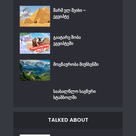
შარმ ელ შეიხი –
ეგვიპტე
გაატარე შობა
ეგვიპტეში
მოგზაურობა მიუნხენში
საახალწლო საგზური
სტამბოლში
TALKED ABOUT