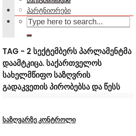
პარტნიორები
TAG - 2 ᲡᲔᲥᲢᲔᲛᲑᲔᲠᲡ ᲞᲐᲠᲚᲐᲛᲔᲜᲢᲛᲐ
ᲓᲐᲐᲛᲢᲙᲘᲪᲐ. ᲡᲐᲥᲐᲠᲗᲕᲔᲚᲝᲡ
ᲡᲐᲮᲔᲚᲛᲬᲘᲤᲝ ᲡᲐᲖᲦᲕᲠᲘᲡ
ᲒᲐᲓᲐᲙᲕᲔᲗᲘᲡ ᲞᲘᲠᲝᲑᲔᲑᲡᲐ ᲓᲐ ᲬᲔᲡᲡ
საზღვარზე კონტროლი