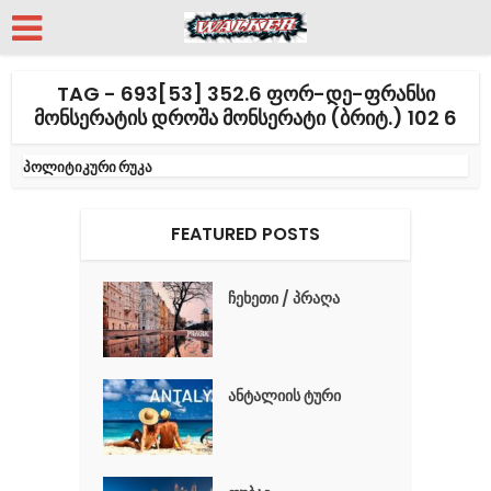
TAG - 693[53] 352.6 ᲤᲝᲠ-ᲓᲔ-ᲤᲠᲐᲜᲡᲘ
ᲛᲝᲜᲡᲔᲠᲐᲢᲘᲡ ᲓᲠᲝᲨᲐ ᲛᲝᲜᲡᲔᲠᲐᲢᲘ (ᲑᲠᲘᲢ.) 102 6
პოლიტიკური რუკა
FEATURED POSTS
ჩეხეთი / პრაღა
ანტალიის ტური