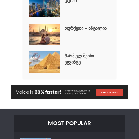
დუბაი
თურქეთი – ანტალია
შარმ ელ შეიხი –
ეგვიპტე
MOST POPULAR