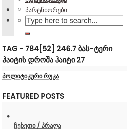
პარტნიორები
TAG - 784[52] 246.7 ᲑᲐᲡ-ᲢᲔᲠᲘ
ᲰᲐᲘᲢᲘᲡ ᲓᲠᲝᲨᲐ ᲰᲐᲘᲢᲘ 27
პოლიტიკური რუკა
FEATURED POSTS
ჩეხეთი / პრაღა