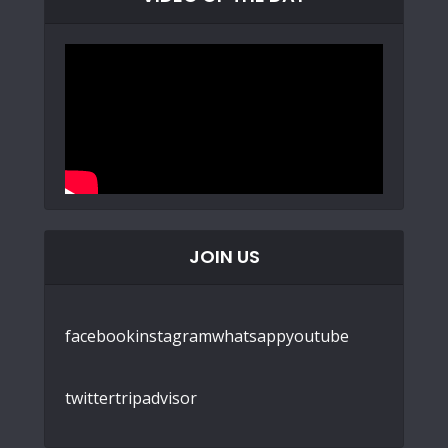
JOIN US
facebook
instagram
whatsapp
youtube
twitter
tripadvisor